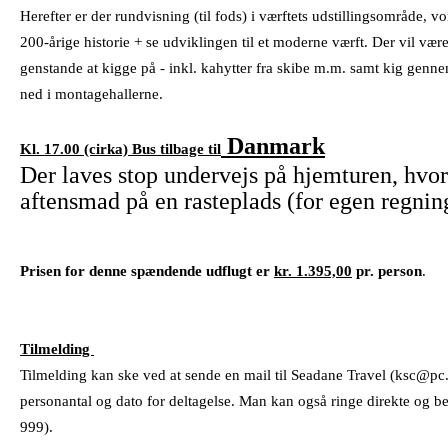
Herefter er der rundvisning (til fods) i værftets udstillingsområde, 
200-årige historie + se udviklingen til et moderne værft. Der vil væ
genstande at kigge på - inkl. kahytter fra skibe m.m. samt kig gen
ned i montagehallerne.
Danmark
Kl. 17.00
(cirka)
Bus tilbage til
Der laves stop undervejs på hjemturen, hvor 
aftensmad på en rasteplads (for egen regnin
Prisen for denne spændende udflugt er
kr. 1.395,00
pr. person
.
Tilmelding
Tilmelding kan ske ved at sende en mail til Seadane Travel (ksc@pc
personantal og dato for deltagelse. Man kan også ringe direkte og bes
999).