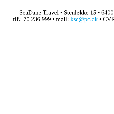
SeaDane Travel • Stenløkke 15 • 640
tlf.: 70 236 999 • mail:
ksc@pc.dk
• CVR