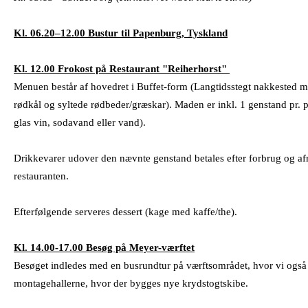
Kl. 06.20–12.00
Bustur til Papenburg, Tyskland
Kl. 12.00 Frokost på Restaurant "Reiherhorst"
Menuen består af hovedret i Buffet-form (Langtidsstegt nakkested me
rødkål og syltede rødbeder/græskar). Maden er inkl. 1 genstand pr. pe
glas vin, sodavand eller vand).
Drikkevarer udover den nævnte genstand betales efter forbrug og af
restauranten.
Efterfølgende serveres dessert (kage med kaffe/the).
Kl. 14.00-17.00 Besøg på Meyer-værftet
Besøget indledes med en busrundtur på værftsområdet, hvor vi også 
montagehallerne, hvor der bygges nye krydstogtskibe.