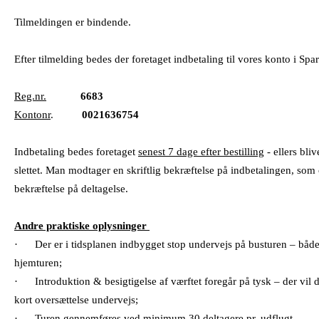
Tilmeldingen er bindende.
Efter tilmelding bedes der foretaget indbetaling til vores konto i Sp
Reg.nr.
6683
Kontonr
.
0021636754
Indbetaling bedes foretaget
senest 7 dage efter bestilling
- ellers bli
slettet. Man modtager en skriftlig bekræftelse på indbetalingen, so
bekræftelse på deltagelse.
Andre praktiske oplysninger
·
Der er i tidsplanen indbygget stop undervejs på busturen – båd
hjemturen;
·
Introduktion & besigtigelse af værftet foregår på tysk – der vil
kort oversættelse undervejs;
·
Turen gennemføres ved minimum 30 deltagere pr. udflugt.