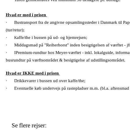
Hvad er med i prisen
·
Bustransport fra de angivne opsamlingssteder i Danmark til Pa
(tur/retur);
·
affe/the i bussen på ud- og hjemrejsen;
K
·
Middagsmad på "Reiherhorst" inden besigtigelsen af værftet - jf
·
IPremium-rundtur hos Meyer-værftet - inkl. lokalguide, informa
busrundtur på værftsområdet & besigtigelse af udstillingsområdet.
Hvad er IKKE med i prisen
·
Drikkevarer i bussen ud over kaffe/the;
·
Eventuelle køb undervejs på rastepladser m.m. (bl.a. aftensmad
Se flere rejser: