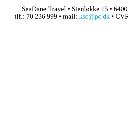
SeaDane Travel • Stenløkke 15 • 640
tlf.: 70 236 999 • mail:
ksc@pc.dk
• CVR