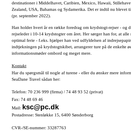
destinationer i Middelhavet, Caribien, Mexico, Hawaii, Stillehave
Zealand, USA, Bahamas og Sydamerika. Det er indtil nu blevet til
(pr. september 2022).
Han holder hvert år en række foredrag om krydstogt-rejser - og d
rejseleder i 10-14 krydstogter om året. Her sørger han for, at alle 
optimal ferie - f.eks. hjælper han ved udfyldelsen af indrejsepapir
indtjekningen på krydstogtskibet, arrangerer ture på de enkelte øe
informationsmøder ombord og meget mere.
Kontakt
Har du spørgsmål til nogle af turene - eller du ønsker mere infor
SeaDane Travel sådan her:
Telefon: 70 236 999 (firma) / 74 48 93 52 (privat)
Fax: 74 48 69 46
ksc@pc.dk
Mail:
Postadresse: Stenløkke 15, 6400 Sønderborg
CVR-/SE-nummer: 33287763