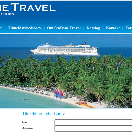
er
Tilmeld nyhedsbrev
Om SeaDane Travel
Katalog
Kontakt
For
|
|
|
|
|
Tilmelding nyhedsbrev
Navn
Adresse