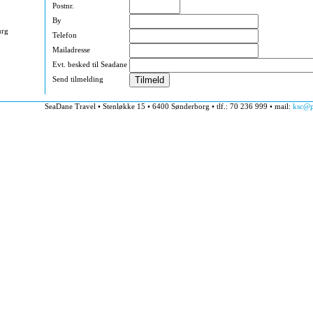
Postnr.
By
urg
Telefon
Mailadresse
Evt. besked til Seadane
Send tilmelding
SeaDane Travel • Stenløkke 15 • 6400 Sønderborg • tlf.: 70 236 999 • mail:
ksc@p