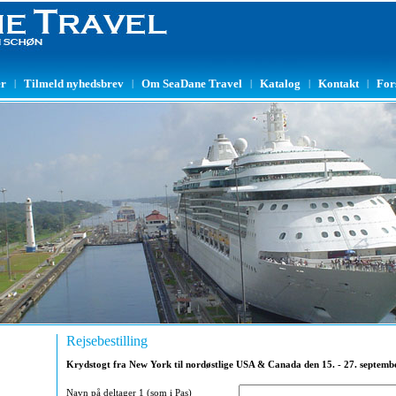
er
Tilmeld nyhedsbrev
Om SeaDane Travel
Katalog
Kontakt
For
|
|
|
|
|
Rejsebestilling
Krydstogt fra New York til nordøstlige USA & Canada den 15. - 27. septemb
Navn på deltager 1 (som i Pas)