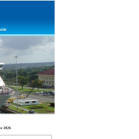
side
er 2026