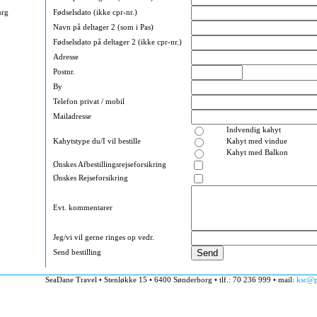
Fødselsdato (ikke cpr-nr.)
urg
Navn på deltager 2 (som i Pas)
Fødselsdato på deltager 2 (ikke cpr-nr.)
Adresse
Postnr.
By
Telefon privat / mobil
Mailadresse
Indvendig kahyt
Kahytstype du/I vil bestille
Kahyt med vindue
Kahyt med Balkon
Ønskes Afbestillingsrejseforsikring
Ønskes Rejseforsikring
Evt. kommentarer
Jeg/vi vil gerne ringes op vedr.
Send bestilling
SeaDane Travel • Stenløkke 15 • 6400 Sønderborg • tlf.: 70 236 999 • mail:
ksc@p